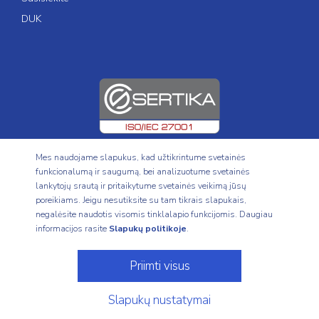
DUK
Mes naudojame slapukus, kad užtikrintume svetainės
funkcionalumą ir saugumą, bei analizuotume svetainės
lankytojų srautą ir pritaikytume svetainės veikimą jūsų
poreikiams. Jeigu nesutiksite su tam tikrais slapukais,
© 2017 - 2026 Pervesk, UAB
negalėsite naudotis visomis tinklalapio funkcijomis. Daugiau
informacijos rasite
Slapukų politikoje
.
Svetainėje pateiktos paslaugos nėra siūlomos vartotojams iš JAV ir kitų
jurisdikcijų, jei jose yra taikomi tokių paslaugų apribojimai. Pradėję
Priimti visus
naudotis svetaine, tai darote savo iniciatyva ir suprantate, kad esate
visiškai atsakingi už jums taikomų įstatymų, taisyklių ir reikalavimų
laikymąsi.
Slapukų nustatymai