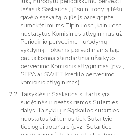
jūsų nurodytu periodiškumu pervesti
lėšas iš Sąskaitos į jūsų nurodytą lėšų
gavėjo sąskaitą, o jūs įsipareigojate
sumokėti mums Tipiniuose įkainiuose
nustatytus Komisinius atlyginimus už
Periodinio pervedimo nurodymų
vykdymą. Tokiems pervedimams taip
pat taikomas standartinis užsakyto
pervedimo Komisinis atlyginimas (pvz.,
SEPA ar SWIFT kredito pervedimo
komisinis atlyginimas).
Taisyklės ir Sąskaitos sutartis yra
sudėtinės ir neatskiriamos Sutarties
dalys. Taisyklių ir Sąskaitos sutarties
nuostatos taikomos tiek Sutartyje
tiesiogiai aptartais (pvz., Sutarties
pasibaigimas), tiek neaptartais (pvz.,