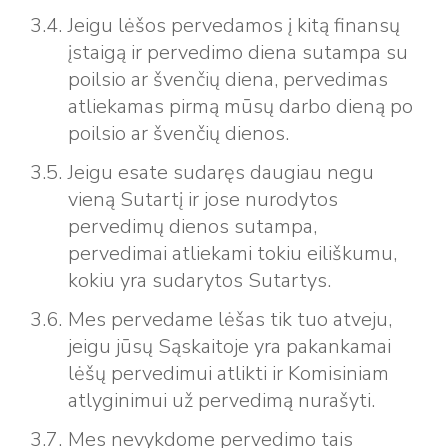
Jeigu lėšos pervedamos į kitą finansų
įstaigą ir pervedimo diena sutampa su
poilsio ar švenčių diena, pervedimas
atliekamas pirmą mūsų darbo dieną po
poilsio ar švenčių dienos.
Jeigu esate sudaręs daugiau negu
vieną Sutartį ir jose nurodytos
pervedimų dienos sutampa,
pervedimai atliekami tokiu eiliškumu,
kokiu yra sudarytos Sutartys.
Mes pervedame lėšas tik tuo atveju,
jeigu jūsų Sąskaitoje yra pakankamai
lėšų pervedimui atlikti ir Komisiniam
atlyginimui už pervedimą nurašyti.
Mes nevykdome pervedimo tais