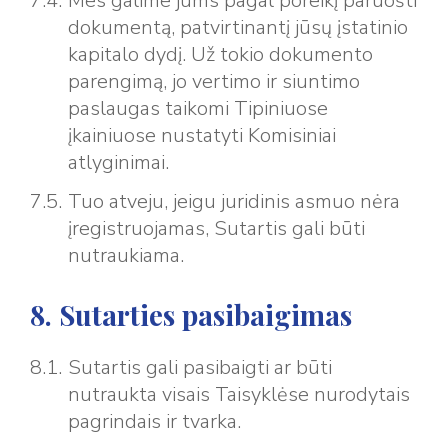
Mes galime jums pagal poreikį paruošti
dokumentą, patvirtinantį jūsų įstatinio
kapitalo dydį. Už tokio dokumento
parengimą, jo vertimo ir siuntimo
paslaugas taikomi Tipiniuose
įkainiuose nustatyti Komisiniai
atlyginimai.
Tuo atveju, jeigu juridinis asmuo nėra
įregistruojamas, Sutartis gali būti
nutraukiama.
8. Sutarties pasibaigimas
Sutartis gali pasibaigti ar būti
nutraukta visais Taisyklėse nurodytais
pagrindais ir tvarka.