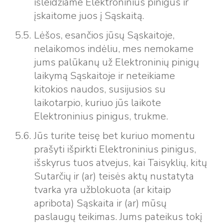
išleidžiame Elektroninius pinigus ir
įskaitome juos į Sąskaitą.
Lėšos, esančios jūsų Sąskaitoje,
nelaikomos indėliu, mes nemokame
jums palūkanų už Elektroninių pinigų
laikymą Sąskaitoje ir neteikiame
kitokios naudos, susijusios su
laikotarpio, kuriuo jūs laikote
Elektroninius pinigus, trukme.
Jūs turite teisę bet kuriuo momentu
prašyti išpirkti Elektroninius pinigus,
išskyrus tuos atvejus, kai Taisyklių, kitų
Sutarčių ir (ar) teisės aktų nustatyta
tvarka yra užblokuota (ar kitaip
apribota) Sąskaita ir (ar) mūsų
paslaugų teikimas. Jums pateikus tokį