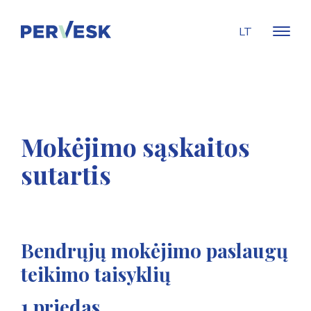
LT
Mokėjimo sąskaitos
sutartis
Bendrųjų mokėjimo paslaugų
teikimo taisyklių
1 priedas