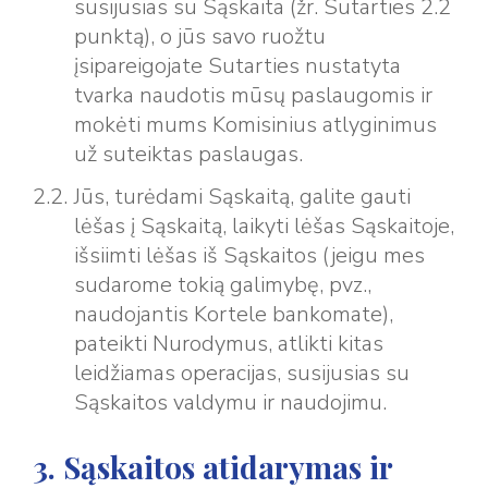
susijusias su Sąskaita (žr. Sutarties 2.2
punktą), o jūs savo ruožtu
įsipareigojate Sutarties nustatyta
tvarka naudotis mūsų paslaugomis ir
mokėti mums Komisinius atlyginimus
už suteiktas paslaugas.
Jūs, turėdami Sąskaitą, galite gauti
lėšas į Sąskaitą, laikyti lėšas Sąskaitoje,
išsiimti lėšas iš Sąskaitos (jeigu mes
sudarome tokią galimybę, pvz.,
naudojantis Kortele bankomate),
pateikti Nurodymus, atlikti kitas
leidžiamas operacijas, susijusias su
Sąskaitos valdymu ir naudojimu.
3. Sąskaitos atidarymas ir