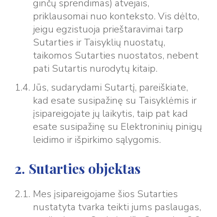
ginčų sprendimas) atvejais,
priklausomai nuo konteksto. Vis dėlto,
jeigu egzistuoja prieštaravimai tarp
Sutarties ir Taisyklių nuostatų,
taikomos Sutarties nuostatos, nebent
pati Sutartis nurodytų kitaip.
Jūs, sudarydami Sutartį, pareiškiate,
kad esate susipažinę su Taisyklėmis ir
įsipareigojate jų laikytis, taip pat kad
esate susipažinę su Elektroninių pinigų
leidimo ir išpirkimo sąlygomis.
2. Sutarties objektas
Mes įsipareigojame šios Sutarties
nustatyta tvarka teikti jums paslaugas,