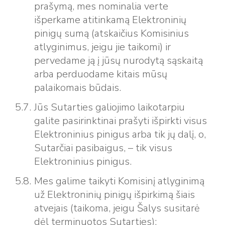
prašymą, mes nominalia verte
išperkame atitinkamą Elektroninių
pinigų sumą (atskaičius Komisinius
atlyginimus, jeigu jie taikomi) ir
pervedame ją į jūsų nurodytą sąskaitą
arba perduodame kitais mūsų
palaikomais būdais.
Jūs Sutarties galiojimo laikotarpiu
galite pasirinktinai prašyti išpirkti visus
Elektroninius pinigus arba tik jų dalį, o,
Sutarčiai pasibaigus, – tik visus
Elektroninius pinigus.
Mes galime taikyti Komisinį atlyginimą
už Elektroninių pinigų išpirkimą šiais
atvejais (taikoma, jeigu Šalys susitarė
dėl terminuotos Sutarties):