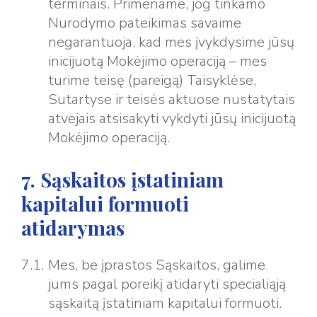
terminais. Primename, jog tinkamo
Nurodymo pateikimas savaime
negarantuoja, kad mes įvykdysime jūsų
inicijuotą Mokėjimo operaciją – mes
turime teisę (pareigą) Taisyklėse,
Sutartyse ir teisės aktuose nustatytais
atvejais atsisakyti vykdyti jūsų inicijuotą
Mokėjimo operaciją.
7. Sąskaitos įstatiniam
kapitalui formuoti
atidarymas
Mes, be įprastos Sąskaitos, galime
jums pagal poreikį atidaryti specialiąją
sąskaitą įstatiniam kapitalui formuoti.