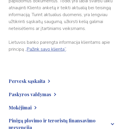
papildomus dokumentus. Todėl yra labai svarbu laiku
atnaujinti Kliento anketą ir teikti aktualią bei teisingą
informaciją. Turint aktualius duomenis, yra lengviau
užtikrinti sąskaitų saugumą, užkirsti kelią galimai
neteisėtiems ar įtartiniams veiksmams.
Lietuvos banko parengta informacija klientams apie
principą
„Pažink savo klientą“
.
Pervesk sąskaita
Kas gali atsidaryti Pervesk sąskaitą?
Paskyros valdymas
Kiek kainuoja atsidaryti Pervesk sąskaitą?
Kaip galiu prisijungti prie Pervesk sąskaitos?
Mokėjimai
Kokius dokumentus reikia pateikti fiziniam asmeniui, norint
Ko reikia, kad galėčiau prisijungti prie Pervesk sąskaitos?
atsidaryti Pervesk sąskaitą?
Ar atliekamoms operacijoms yra taikomi limitai?
Pinigų plovimo ir teroristų finansavimo
Ar galiu prisijungti prie Pervesk sąskaitos esant užsienyje?
prevencija
Kokius dokumentus reikia pateikti juridiniam asmeniui, norint
Kaip galima sustabdyti vykdomą mokėjimą, patikrinti ar jis