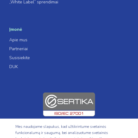
„White Label” sprendimai
Įmonė
Apie mus
Partneriai
Susisiekite
DUK
Mes naudojame slapukus, kad užtikrintume svetainės
funkcionalumą ir saugumą, bei analizuotume svetainės