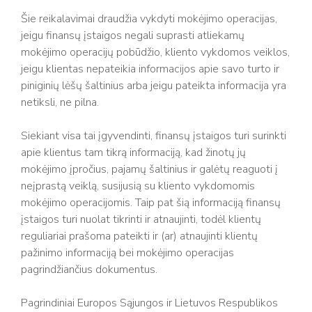
Šie reikalavimai draudžia vykdyti mokėjimo operacijas,
jeigu finansų įstaigos negali suprasti atliekamų
mokėjimo operacijų pobūdžio, kliento vykdomos veiklos,
jeigu klientas nepateikia informacijos apie savo turto ir
piniginių lėšų šaltinius arba jeigu pateikta informacija yra
netiksli, ne pilna.
Siekiant visa tai įgyvendinti, finansų įstaigos turi surinkti
apie klientus tam tikrą informaciją, kad žinotų jų
mokėjimo įpročius, pajamų šaltinius ir galėtų reaguoti į
neįprastą veiklą, susijusią su kliento vykdomomis
mokėjimo operacijomis. Taip pat šią informaciją finansų
įstaigos turi nuolat tikrinti ir atnaujinti, todėl klientų
reguliariai prašoma pateikti ir (ar) atnaujinti klientų
pažinimo informaciją bei mokėjimo operacijas
pagrindžiančius dokumentus.
Pagrindiniai Europos Sąjungos ir Lietuvos Respublikos