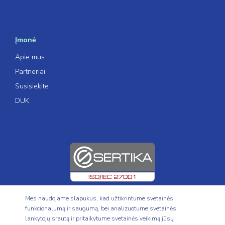
Įmonė
Apie mus
Partneriai
Susisiekite
DUK
Mes naudojame slapukus, kad užtikrintume svetainės
funkcionalumą ir saugumą, bei analizuotume svetainės
lankytojų srautą ir pritaikytume svetainės veikimą jūsų