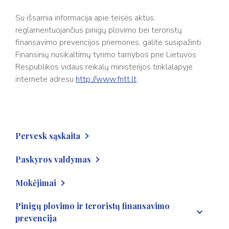
Su išsamia informacija apie teisės aktus,
reglamentuojančius pinigų plovimo bei teroristų
finansavimo prevencijos priemones, galite susipažinti
Finansinių nusikaltimų tyrimo tarnybos prie Lietuvos
Respublikos vidaus reikalų ministerijos tinklalapyje
internete adresu
http://www.fntt.lt
.
Pervesk sąskaita
Kas gali atsidaryti Pervesk sąskaitą?
Paskyros valdymas
Kiek kainuoja atsidaryti Pervesk sąskaitą?
Kaip galiu prisijungti prie Pervesk sąskaitos?
Mokėjimai
Kokius dokumentus reikia pateikti fiziniam asmeniui, norint
Ko reikia, kad galėčiau prisijungti prie Pervesk sąskaitos?
atsidaryti Pervesk sąskaitą?
Ar atliekamoms operacijoms yra taikomi limitai?
Pinigų plovimo ir teroristų finansavimo
Ar galiu prisijungti prie Pervesk sąskaitos esant užsienyje?
prevencija
Kokius dokumentus reikia pateikti juridiniam asmeniui, norint
Kaip galima sustabdyti vykdomą mokėjimą, patikrinti ar jis